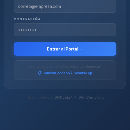
CONTRASEÑA
Entrar al Portal →
¿No tienes cuenta? ¿Problemas para ingresar?
📋 Solicitar acceso
📱 WhatsApp
Motor contable:
DHConta 1.4
·
DGII Compliant